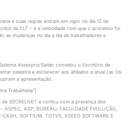
emana e suas regras entram em vigor no dia 12 de
ntos da CLT – e a velocidade com que o processo foi
ão as mudanças no dia a dia de trabalhadores e
 Sistema Assespro/Seitac convidou o Escritório de
rar palestra e esclarecer aos afiliados a atual Lei. Os
duziram a apresentação.
tra Trabalhista”]
io da SECRELNET e contou com a presença dos
iadas – ASPEC, ASP, BUREAU, FACULDADE EVOLUÇÃO,
S-CASH, SOFTIUM, TOTVS, XSEED SOFTWARE E