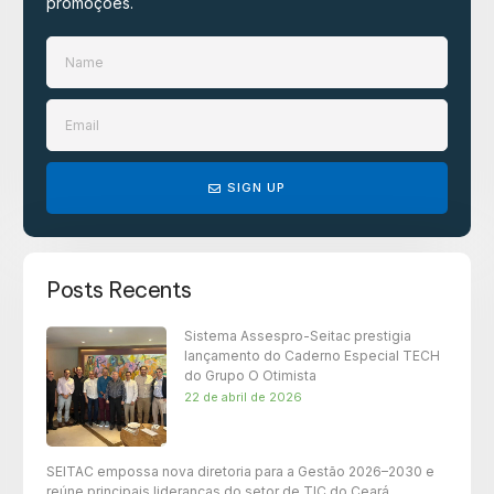
promoções.​
SIGN UP
Posts Recents
Sistema Assespro-Seitac prestigia
lançamento do Caderno Especial TECH
do Grupo O Otimista
22 de abril de 2026
SEITAC empossa nova diretoria para a Gestão 2026–2030 e
reúne principais lideranças do setor de TIC do Ceará