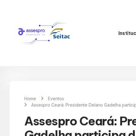
Institu
Home
Eventos
Assespro Ceará: Presidente Delano Gadelha partici
Assespro Ceará: Pr
Gadelha participa 