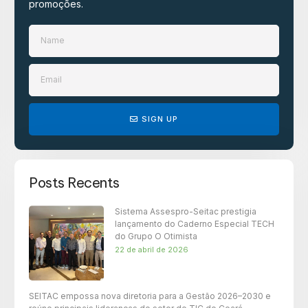
promoções.​
SIGN UP
Posts Recents
Sistema Assespro-Seitac prestigia
lançamento do Caderno Especial TECH
do Grupo O Otimista
22 de abril de 2026
SEITAC empossa nova diretoria para a Gestão 2026–2030 e