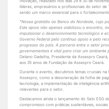
Inovação, realizado nos dias 29 e 30 de novemb
líderes, empresários e profissionais do setor d
sendo um marco essencial para o fortalecimento
“Nossa gratidão ao Banco do Nordeste, cujo pat
Este apoio não apenas viabilizou o encontro,
impulsionar o desenvolvimento tecnológico e
Governo Federal pelo contínuo apoio e pelo re
progresso do país. A parceria entre o setor priv
governamentais é vital para criar um ambiente 
Delano Gadelha, Presidente da Assespro Ceará
aos 35 anos de Fundação da Assespro Ceará.
Durante o evento, discutimos temas cruciais na
Assespro, como a desoneração da folha de paga
tecnologia, a implementação de inteligência arti
relevantes para o setor.
Destacamos ainda o lançamento do Selo ESG da 
compromisso com práticas sustentáveis, sociais