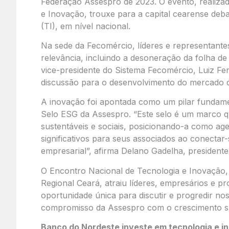
Federação Assespro de 2023. O evento, realiza
e Inovação, trouxe para a capital cearense deba
(TI), em nível nacional.
Na sede da Fecomércio, líderes e representant
relevância, incluindo a desoneração da folha de
vice-presidente do Sistema Fecomércio, Luiz Fe
discussão para o desenvolvimento do mercado d
A inovação foi apontada como um pilar fundam
Selo ESG da Assespro. “Este selo é um marco q
sustentáveis ​​e sociais, posicionando-a como a
significativos para seus associados ao conectar
empresarial”, afirma Delano Gadelha, president
O Encontro Nacional de Tecnologia e Inovação,
Regional Ceará, atraiu líderes, empresários e p
oportunidade única para discutir e progredir no
compromisso da Assespro com o crescimento su
Banco do Nordeste investe em tecnologia e i