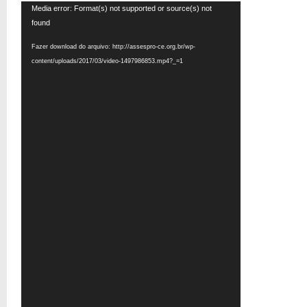
Tocador
Media error: Format(s) not supported or source(s) not
de
found
vídeo
Fazer download do arquivo: http://assespro-ce.org.br/wp-
content/uploads/2017/03/video-1497986853.mp4?_=1