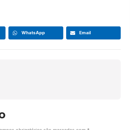
WhatsApp
Email
o
ampos obrigatórios são marcados com
*