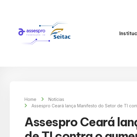
Institu
Home
Notícias
Assespro Ceará lança Manifesto do Setor de TI cont
Assespro Ceará lan
de TI contra o aume